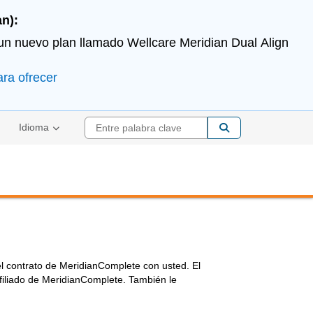
n):
 un nuevo plan llamado Wellcare Meridian Dual Align
ara ofrecer
Entre palabra cla
Idioma
 el contrato de MeridianComplete con usted. El
filiado de MeridianComplete. También le