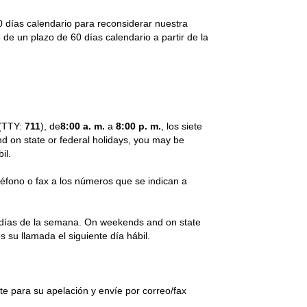
 días calendario para reconsiderar nuestra
 de un plazo de 60 días calendario a partir de la
(TTY:
711
), de
8:00 a. m.
a
8:00 p. m.
, los siete
d on state or federal holidays, you may be
il.
léfono o fax a los números que se indican a
 días de la semana. On weekends and on state
su llamada el siguiente día hábil.
te para su apelación y envíe por correo/fax