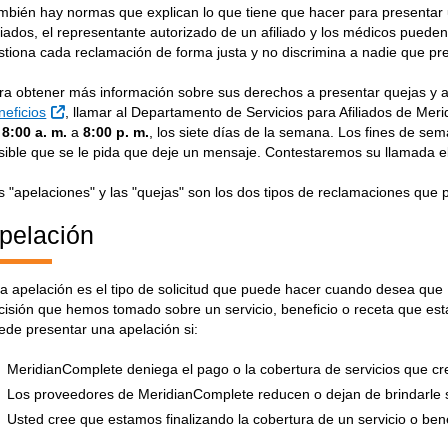
mbién hay normas que explican lo que tiene que hacer para presentar
iliados, el representante autorizado de un afiliado y los médicos pue
stiona cada reclamación de forma justa y no discrimina a nadie que pr
ra obtener más información sobre sus derechos a presentar quejas y 
External Link
neficios
, llamar al Departamento de Servicios para Afiliados de Mer
e
8:00 a. m.
a
8:00 p. m.
, los siete días de la semana. Los fines de sem
sible que se le pida que deje un mensaje. Contestaremos su llamada el 
s "apelaciones" y las "quejas" son los dos tipos de reclamaciones que 
pelación
a apelación es el tipo de solicitud que puede hacer cuando desea qu
cisión que hemos tomado sobre un servicio, beneficio o receta que está
ede presentar una apelación si:
MeridianComplete deniega el pago o la cobertura de servicios que c
Los proveedores de MeridianComplete reducen o dejan de brindarle s
Usted cree que estamos finalizando la cobertura de un servicio o be