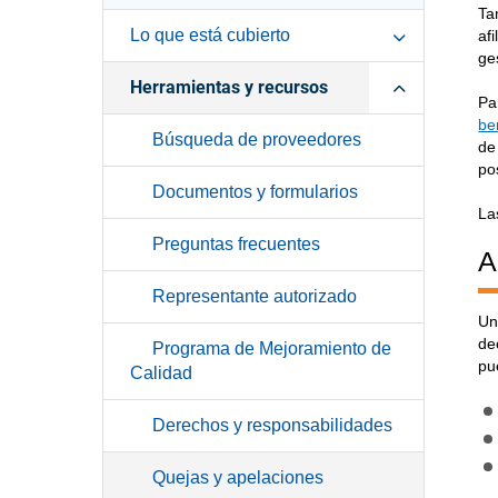
Ta
Lo que está cubierto
af
ge
Herramientas y recursos
Pa
be
Búsqueda de proveedores
d
po
Documentos y formularios
La
Preguntas frecuentes
A
Representante autorizado
Un
de
Programa de Mejoramiento de
pu
Calidad
Derechos y responsabilidades
Quejas y apelaciones