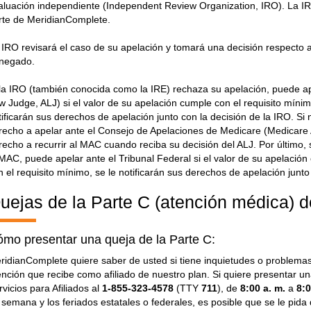
aluación independiente (Independent Review Organization, IRO). La IRO
rte de MeridianComplete.
 IRO revisará el caso de su apelación y tomará una decisión respecto 
negado.
 la IRO (también conocida como la IRE) rechaza su apelación, puede ape
w Judge, ALJ) si el valor de su apelación cumple con el requisito mínim
tificarán sus derechos de apelación junto con la decisión de la IRO. Si n
recho a apelar ante el Consejo de Apelaciones de Medicare (Medicare A
recho a recurrir al MAC cuando reciba su decisión del ALJ. Por último, 
 MAC, puede apelar ante el Tribunal Federal si el valor de su apelación
n el requisito mínimo, se le notificarán sus derechos de apelación junt
uejas de la Parte C (atención médica) 
mo presentar una queja de la Parte C:
ridianComplete quiere saber de usted si tiene inquietudes o problemas c
ención que recibe como afiliado de nuestro plan. Si quiere presentar 
rvicios para Afiliados al
1-855-323-4578
(TTY
711
), de
8:00 a. m.
a
8:0
 semana y los feriados estatales o federales, es posible que se le pi