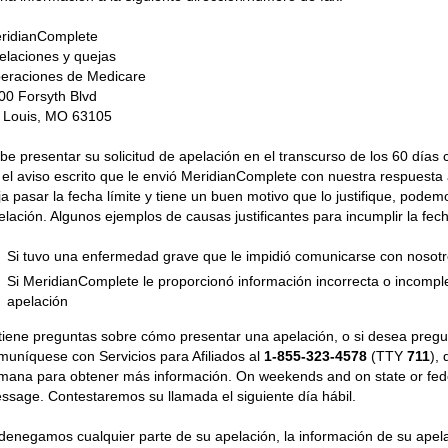
ridianComplete
elaciones y quejas
eraciones de Medicare
00 Forsyth Blvd
. Louis, MO 63105
be presentar su solicitud de apelación en el transcurso de los 60 días 
 el aviso escrito que le envió MeridianComplete con nuestra respuesta a
ja pasar la fecha límite y tiene un buen motivo que lo justifique, pod
elación. Algunos ejemplos de causas justificantes para incumplir la fech
Si tuvo una enfermedad grave que le impidió comunicarse con nosot
Si MeridianComplete le proporcionó información incorrecta o incomplet
apelación
 tiene preguntas sobre cómo presentar una apelación, o si desea pregu
muníquese con Servicios para Afiliados al
1-855-323-4578
(TTY
711
),
mana para obtener más información. On weekends and on state or fede
ssage. Contestaremos su llamada el siguiente día hábil.
 denegamos cualquier parte de su apelación, la información de su apel