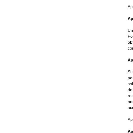
Ap
Ap
Un
Po
ob
co
Ap
Si
pe
so
de
re
ne
ac
Ap
Ap