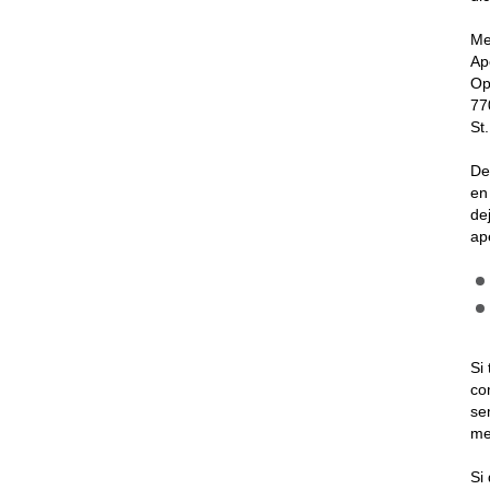
Me
Ap
Op
77
St
De
en
de
ap
Si
co
se
me
Si