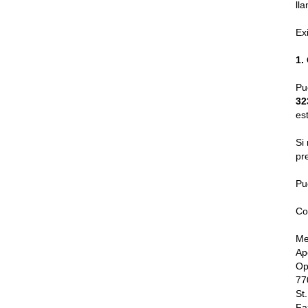
ll
Ex
1.
Pu
32
es
Si
pr
Pu
Co
Me
Ap
Op
77
St
Fa