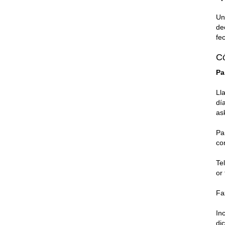
Un
de
fe
Có
Pa
Ll
dí
as
Pa
co
Te
or
Fa
In
di