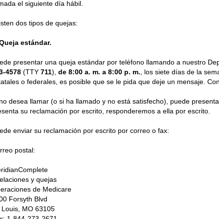
amada el siguiente día hábil.
isten dos tipos de quejas:
 Queja estándar.
ede presentar una queja estándar por teléfono llamando a nuestro Dep
3-4578
(TTY
711
),
de 8:00 a. m. a 8:00 p. m.
, los siete días de la sem
tatales o federales, es posible que se le pida que deje un mensaje. Con
 no desea llamar (o si ha llamado y no está satisfecho), puede presenta
esenta su reclamación por escrito, responderemos a ella por escrito.
ede enviar su reclamación por escrito por correo o fax:
rreo postal:
ridianComplete
elaciones y quejas
eraciones de Medicare
00 Forsyth Blvd
. Louis, MO 63105
x: 1-844-273-2671