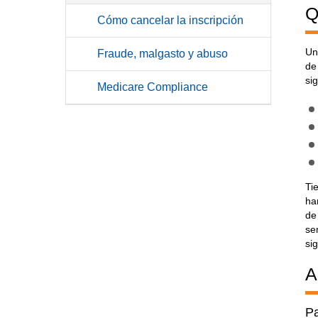
Q
Cómo cancelar la inscripción
Un
Fraude, malgasto y abuso
de
si
Medicare Compliance
Ti
ha
de
se
si
A
Pa