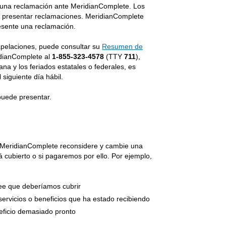
 una reclamación ante MeridianComplete. Los
den presentar reclamaciones. MeridianComplete
esente una reclamación.
apelaciones, puede consultar su
Resumen de
idianComplete al
1-855-323-4578
(TTY
711
),
ana y los feriados estatales o federales, es
siguiente día hábil.
puede presentar.
e MeridianComplete reconsidere y cambie una
 cubierto o si pagaremos por ello. Por ejemplo,
ree que deberíamos cubrir
ervicios o beneficios que ha estado recibiendo
neficio demasiado pronto