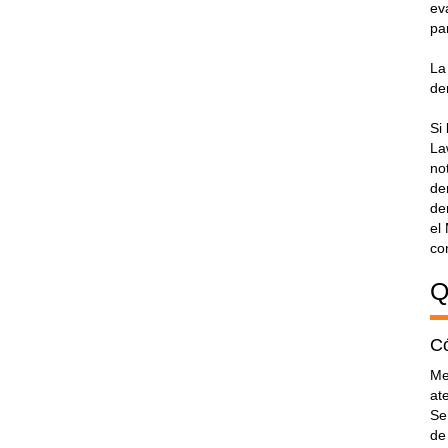
ev
pa
La
de
Si
La
no
de
de
el
co
Q
Có
Me
at
Se
de