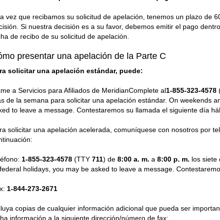
a vez que recibamos su solicitud de apelación, tenemos un plazo de 60
cisión. Si nuestra decisión es a su favor, debemos emitir el pago dentro
cha de recibo de su solicitud de apelación.
mo presentar una apelación de la Parte C
ra solicitar una apelación estándar, puede:
ame a Servicios para Afiliados de MeridianComplete al
1-855-323-4578
as de la semana para solicitar una apelación estándar. On weekends an
ked to leave a message. Contestaremos su llamada el siguiente día háb
ra solicitar una apelación acelerada, comuníquese con nosotros por te
ntinuación:
léfono:
1-855-323-4578
(TTY
711
) de
8:00 a. m.
a
8:00 p. m.
los siete
 federal holidays, you may be asked to leave a message. Contestaremos 
x:
1-844-273-2671
cluya copias de cualquier información adicional que pueda ser importan
cha información a la siguiente dirección/número de fax: